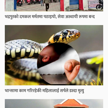
भद्रपुरको दमकल मर्मतमा पठाइयो, सेवा अस्थायी रूपमा बन्द
भान्सामा काम गरिरहेकी महिलालाई सर्पले डस्दा मृत्यु