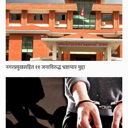
नगरप्रमुखसहित ११ जनाविरुद्ध भ्रष्टाचार मुद्दा