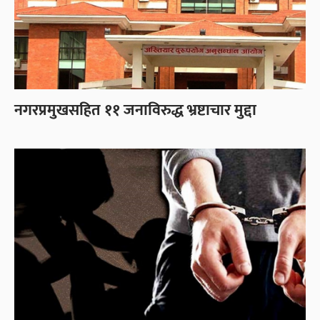
नगरप्रमुखसहित ११ जनाविरुद्ध भ्रष्टाचार मुद्दा