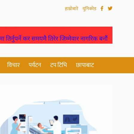
हाम्रोबारे
युनिकोड
विचार
पर्यटन
टप टिभि
छापाबाट