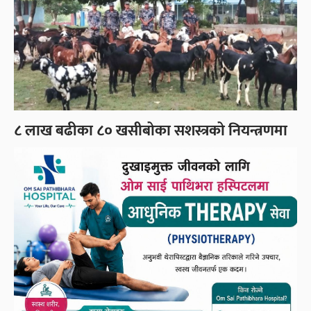
८ लाख बढीका ८० खसीबोका सशस्त्रको नियन्त्रणमा