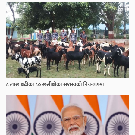
८ लाख बढीका ८० खसीबोका सशस्त्रको नियन्त्रणमा