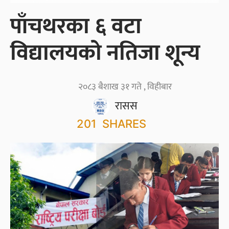
पाँचथरका ६ वटा
विद्यालयको नतिजा शून्य
२०८३ बैशाख ३१ गते , विहीबार
रासस
201
SHARES