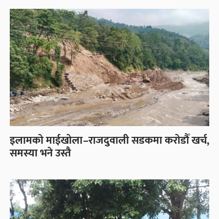
इलामको माईखोला–राजदुवाली सडकमा करोडौँ खर्च,
समस्या भने उस्तै