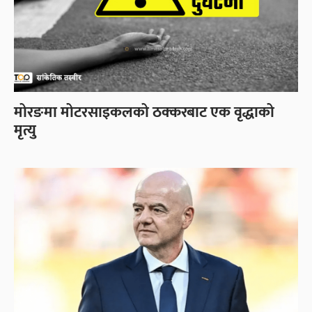
मोरङमा मोटरसाइकलको ठक्करबाट एक वृद्धाको
मृत्यु