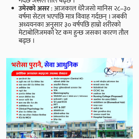
गर्दछ जसले तौल बढ्छ ।
उमेरको असर
: आजकाल धेरैजसो मानिस २८–३०
वर्षमा सेटल भएपछि मात्र विवाह गर्दछन् । जबकी
अध्ययनका अनुसार ३० वर्षपछि हाम्रो शरीरको
मेटाबोलिजमको रेट कम हुन्छ जसका कारण तौल
बढ्छ ।