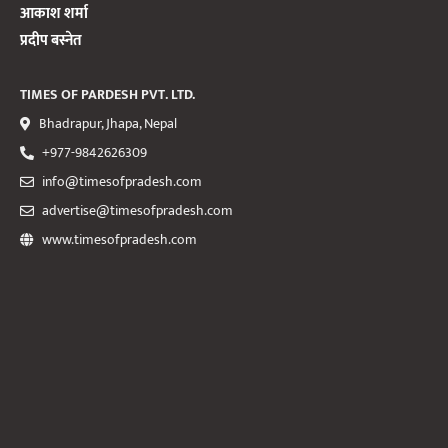
आकाश शर्मा
प्रदीप बस्नेत
TIMES OF PARDESH PVT. LTD.
Bhadrapur, Jhapa, Nepal
+977-9842626309
info@timesofpradesh.com
advertise@timesofpradesh.com
www.timesofpradesh.com