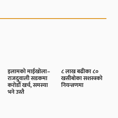
इलामको माईखोला–
८ लाख बढीका ८०
राजदुवाली सडकमा
खसीबोका सशस्त्रको
करोडौँ खर्च, समस्या
नियन्त्रणमा
भने उस्तै