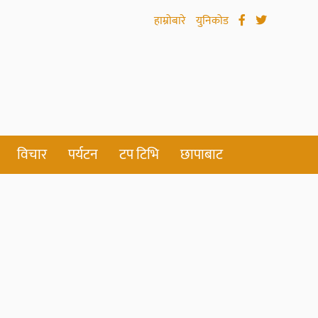
हाम्रोबारे
युनिकोड
विचार
पर्यटन
टप टिभि
छापाबाट