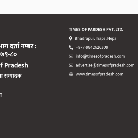
TIMES OF PARDESH PVT. LTD.
Bhadrapur, Jhapa, Nepal
ाग दर्ता नम्बर :
+977-9842626309
०७९-८०
info@timesofpradesh.com
f Pradesh
advertise@timesofpradesh.com
www.timesofpradesh.com
था सम्पादक
ा