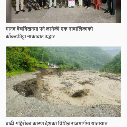
मानव बेचबिखनमा पर्न लागेकी एक नाबालिकाको
काँकडभिट्टा नाकाबाट उद्धार
बाढी-पहिरोका कारण देशका विभिन्न राजमार्गमा यातायात