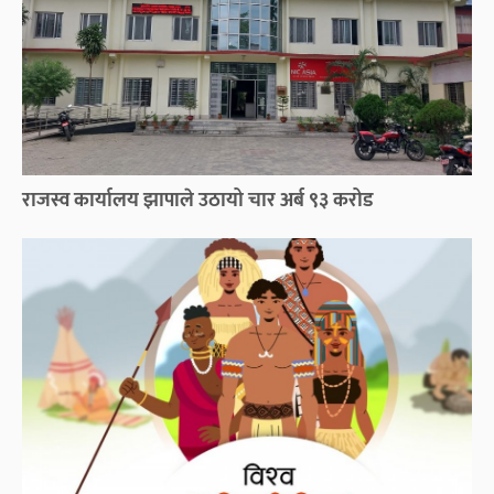
राजस्व कार्यालय झापाले उठायो चार अर्ब ९३ करोड