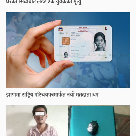
घरको सिँढीबाट लडेर एक युवकको मृत्यु
झापामा राष्ट्रिय परिचयपत्रमार्फत नयाँ मतदाता थप