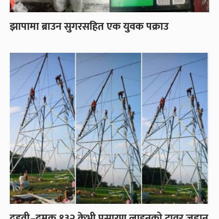
झापामा ब्राउन सुगरसहित एक युवक पक्राउ
दुहवी–दमक १३२ केभी प्रसारण लाइनको टावर जडान