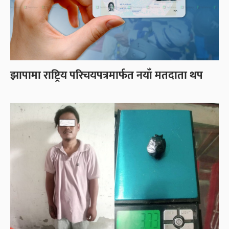
झापामा राष्ट्रिय परिचयपत्रमार्फत नयाँ मतदाता थप