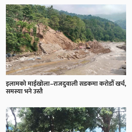
इलामको माईखोला–राजदुवाली सडकमा करोडौँ खर्च,
समस्या भने उस्तै