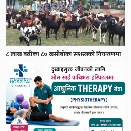
८ लाख बढीका ८० खसीबोका सशस्त्रको नियन्त्रणमा