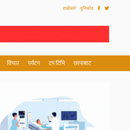
हाम्रोबारे
युनिकोड
विचार
पर्यटन
टप टिभि
छापाबाट