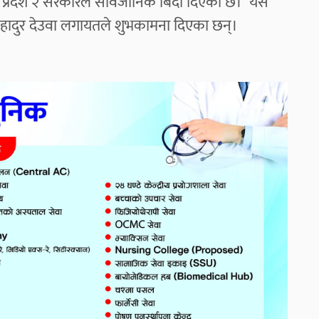
प्रदेश २ सरकारले सार्वजानिक बिदा दिएको छ। यसै
ी शेरबहादुर देउवा लगायतले शुभकामना दिएका छन्।