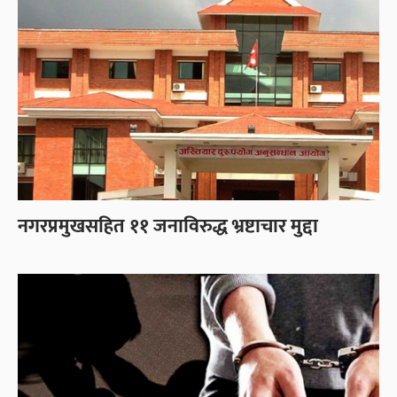
नगरप्रमुखसहित ११ जनाविरुद्ध भ्रष्टाचार मुद्दा