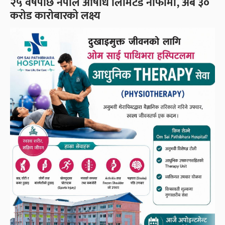
२५ वर्षपछि नेपाल औषधि लिमिटेड नाफामा, अब ३०
करोड कारोबारको लक्ष्य