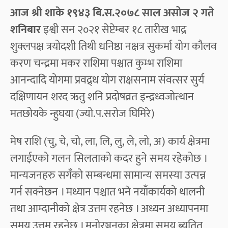
आज श्री शाके १९४३ बि.स.२०७८ साल असोज २ गते
शनिबार
इश्वी सन २०२१ सेप्टेम्बर १८ तारीख भाद्र
शुक्लपक्ष त्रयोदशी तिथी धनिष्ठा नक्षत्र सुकर्मा योग कौलव
करण चन्द्रमा मकर राशिमा पश्चात कुम्भ राशिमा
आनन्दादि योगमा प्रवद्र्ध योग राक्षसनाम संवत्सर सुर्य
दक्षिणायन शरद ऋतु शनि प्रदोषव्रत इन्द्रध्वजोत्थान
मतछोयके न्हुघया (ज्यो.प.सरोज घिमिरे)
मेष राशि (चु, चे, चो, ला, लि, लु, ले, लो, अ) कार्य क्षेत्रमा
लगाईएको गलन सिलताको कदर हुने समय रहेकोछ ।
मान्यजनहरु सगँको सम्बन्धमा सामान्य समस्या उत्पन्न
गर्न सक्नेछन । मध्यान पश्चात भने नयाँकार्यको थालनी
तथा आम्दानीको क्षेत्र उत्तम रहनेछ । अध्यन अध्यापनमा
समय उत्तम रहनेछ । मनोरञ्जनका क्षेत्रमा समय ब्यतित