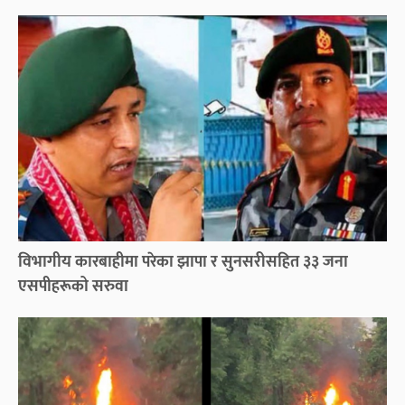
विभागीय कारबाहीमा परेका झापा र सुनसरीसहित ३३ जना
एसपीहरूको सरुवा