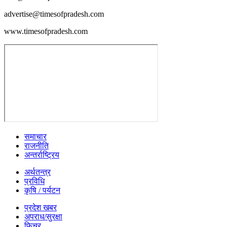
advertise@timesofpradesh.com
www.timesofpradesh.com
समाचार
राजनीति
अन्तर्राष्ट्रिय
अर्थतन्त्र
प्रविधि
कृषि / पर्यटन
प्रदेश खबर
अपराध/सुरक्षा
फिचर