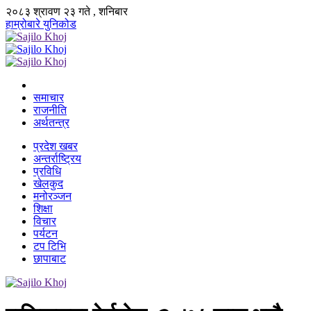
२०८३ श्रावण २३ गते , शनिबार
हाम्रोबारे
युनिकोड
समाचार
राजनीति
अर्थतन्त्र
प्रदेश खबर
अन्तर्राष्ट्रिय
प्रविधि
खेलकुद
मनोरञ्जन
शिक्षा
विचार
पर्यटन
टप टिभि
छापाबाट