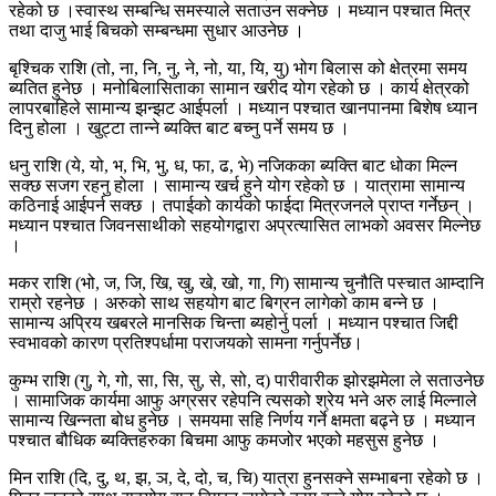
रहेको छ ।स्वास्थ सम्बन्धि समस्याले सताउन सक्नेछ । मध्यान पश्चात मित्र
तथा दाजु भाई बिचको सम्बन्धमा सुधार आउनेछ ।
बृश्चिक राशि (तो, ना, नि, नु, ने, नो, या, यि, यु) भोग बिलास को क्षेत्रमा समय
ब्यतित हुनेछ । मनोबिलासिताका सामान खरीद योग रहेको छ । कार्य क्षेत्रको
लापरबाहिले सामान्य झन्झट आईपर्ला । मध्यान पश्चात खानपानमा बिशेष ध्यान
दिनु होला । खुट्टा तान्ने ब्यक्ति बाट बच्नु पर्ने समय छ ।
धनु राशि (ये, यो, भ, भि, भु, ध, फा, ढ, भे) नजिकका ब्यक्ति बाट धोका मिल्न
सक्छ सजग रहनु होला । सामान्य खर्च हुने योग रहेको छ । यात्रामा सामान्य
कठिनाई आईपर्न सक्छ । तपाईको कार्यको फाईदा मित्रजनले प्राप्त गर्नेछन् ।
मध्यान पश्चात जिवनसाथीको सहयोगद्वारा अप्रत्यासित लाभको अवसर मिल्नेछ
।
मकर राशि (भो, ज, जि, खि, खु, खे, खो, गा, गि) सामान्य चुनौति पस्चात आम्दानि
राम्रो रहनेछ । अरुको साथ सहयोग बाट बिग्रन लागेको काम बन्ने छ ।
सामान्य अप्रिय खबरले मानसिक चिन्ता ब्यहोर्नु पर्ला । मध्यान पश्चात जिद्दी
स्वभावको कारण प्रतिश्पर्धामा पराजयको सामना गर्नुपर्नेछ।
कुम्भ राशि (गु, गे, गो, सा, सि, सु, से, सो, द) पारीवारीक झोरझमेला ले सताउनेछ
। सामाजिक कार्यमा आफु अग्रसर रहेपनि त्यसको श्रेय भने अरु लाई मिल्नाले
सामान्य खिन्नता बोध हुनेछ । समयमा सहि निर्णय गर्ने क्षमता बढ्ने छ । मध्यान
पश्चात बौधिक ब्यक्तिहरुका बिचमा आफु कमजोर भएको महसुस हुनेछ ।
मिन राशि (दि, दु, थ, झ, ञ, दे, दो, च, चि) यात्रा हुनसक्ने सम्भाबना रहेको छ ।