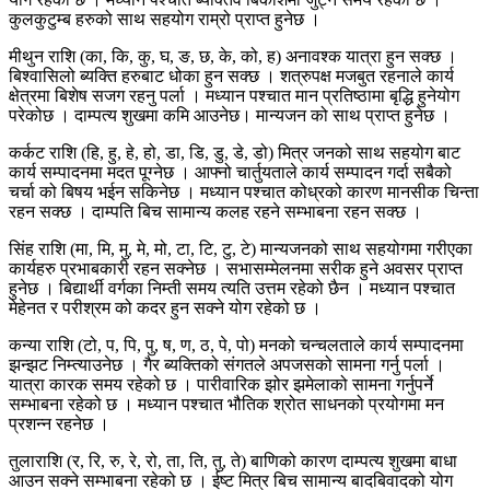
कुलकुटुम्ब हरुको साथ सहयोग राम्रो प्राप्त हुनेछ ।
मीथुन राशि (का, कि, कु, घ, ङ, छ, के, को, ह) अनावश्क यात्रा हुन सक्छ ।
बिश्वासिलो ब्यक्ति हरुबाट धोका हुन सक्छ । शत्रुपक्ष मजबुत रहनाले कार्य
क्षेत्रमा बिशेष सजग रहनु पर्ला । मध्यान पश्चात मान प्रतिष्ठामा बृद्धि हुनेयोग
परेकोछ । दाम्पत्य शुखमा कमि आउनेछ। मान्यजन को साथ प्राप्त हुनेछ ।
कर्कट राशि (हि, हु, हे, हो, डा, डि, डु, डे, डो) मित्र जनको साथ सहयोग बाट
कार्य सम्पादनमा मदत पूग्नेछ । आफ्नो चार्तुयताले कार्य सम्पादन गर्दा सबैको
चर्चा को बिषय भईन सकिनेछ । मध्यान पश्चात कोध्रको कारण मानसीक चिन्ता
रहन सक्छ । दाम्पति बिच सामान्य कलह रहने सम्भाबना रहन सक्छ ।
सिंह राशि (मा, मि, मु, मे, मो, टा, टि, टु, टे) मान्यजनको साथ सहयोगमा गरीएका
कार्यहरु प्रभाबकारी रहन सक्नेछ । सभासम्मेलनमा सरीक हुने अवसर प्राप्त
हुनेछ । बिद्यार्थी वर्गका निम्ती समय त्यति उत्तम रहेको छैन । मध्यान पश्चात
मेहेनत र परीश्रम को कदर हुन सक्ने योग रहेको छ ।
कन्या राशि (टो, प, पि, पु, ष, ण, ठ, पे, पो) मनको चन्चलताले कार्य सम्पादनमा
झन्झट निम्त्याउनेछ । गैर ब्यक्तिको संगतले अपजसको सामना गर्नु पर्ला ।
यात्रा कारक समय रहेको छ । पारीवारिक झोर झमेलाको सामना गर्नुपर्ने
सम्भाबना रहेको छ । मध्यान पश्चात भौतिक श्रोत साधनको प्रयोगमा मन
प्रशन्न रहनेछ ।
तुलाराशि (र, रि, रु, रे, रो, ता, ति, तु, ते) बाणिको कारण दाम्पत्य शुखमा बाधा
आउन सक्ने सम्भाबना रहेको छ । ईष्ट मित्र बिच सामान्य बादबिवादको योग