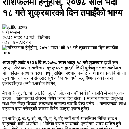
राशिफलमा हेर्नुहोस्, २०७८ साल भदौ
१८ गते शुक्रबारको दिन तपाईँको भाग्य
पार्थ मण्डल
२०७८ भाद्र १७ गते , विहीबार
625
SHARES
आज श्री शाके १९४३ बि.स.२०७८ साल भाद्र १८ गते शुक्रबार
इश्वी सन
२०२१ सेप्टेम्बर ३ तारीख भाद्र कृष्ण्पक्ष द्वादशी तिथी पुर्नवशु नक्षत्र व्यतीपात
योग कौलव करण चन्द्रमां मिथुन राशिमा पश्चात कर्कट राशिमा आनन्दादि योगमा
लुम्व योग राक्षसनाम संवत्सर सुर्य दक्षिणायन वर्षा ऋतु बैष्णवहरुको अजा
एकादशीव्रत (ज्यो.प.सरोज घिमिरे)
मेष राशि (चु, चे, चो, ला, लि, लु, ले, लो, अ) नयाँ कार्यको थालनि ले मन प्रशन्न
रहला । खानपानको क्षेत्रमा बिशेष ध्यान दिनु होला । मध्यान पश्चात दाजुभाई
तथा ईष्ट मित्र बिचको सम्बन्धमा सामान्य खराबि देखा पर्नेछ । मान्यजनको साथ
सहयोग द्वारा गरीरहेको काममा बिशेष फाइदा प्राप्त हुनेछ ।
बृष राशि (इ, उ, ए, ओ, बा, बि, बु, बे, बो) नयाँ कार्य थालनिका निम्ति आट र
साहशको कमि आउनेछ । भौतिक स्रोत साधनको प्रयोगमा समय ब्यतित हुने
योग रहेको छ । मध्यान पश्चात ब्यक्तिव बिकाशमा जुट्ने समय रहेको छ ।