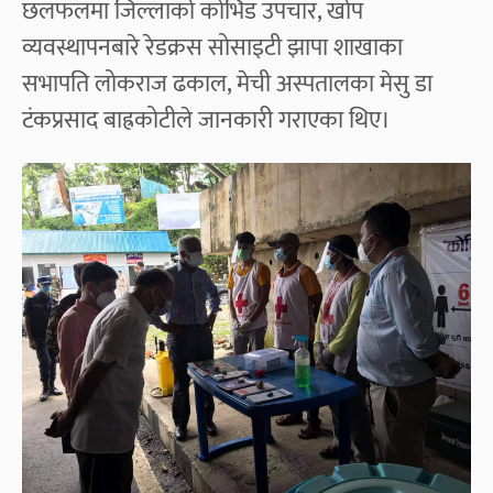
छलफलमा जिल्लाको कोभिड उपचार, खोप
व्यवस्थापनबारे रेडक्रस सोसाइटी झापा शाखाका
सभापति लोकराज ढकाल, मेची अस्पतालका मेसु डा
टंकप्रसाद बाह्रकोटीले जानकारी गराएका थिए।