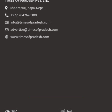
TIMES OF PARDESH PVT. LTD.
Bhadrapur, Jhapa, Nepal
+977-9842626309
info@timesofpradesh.com
advertise@timesofpradesh.com
www.timesofpradesh.com
समाचार
अर्थतन्त्र