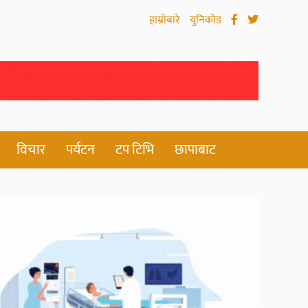
हाम्रोबारे
युनिकोड
विचार
पर्यटन
टप टिभि
छापाबाट