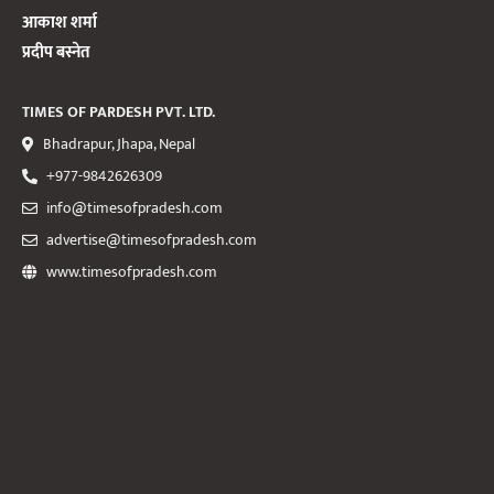
आकाश शर्मा
प्रदीप बस्नेत
TIMES OF PARDESH PVT. LTD.
Bhadrapur, Jhapa, Nepal
+977-9842626309
info@timesofpradesh.com
advertise@timesofpradesh.com
www.timesofpradesh.com