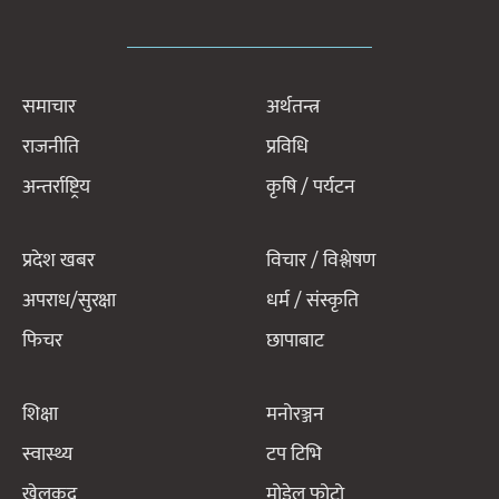
समाचार
अर्थतन्त्र
राजनीति
प्रविधि
अन्तर्राष्ट्रिय
कृषि / पर्यटन
प्रदेश खबर
विचार / विश्लेषण
अपराध/सुरक्षा
धर्म / संस्कृति
फिचर
छापाबाट
शिक्षा
मनोरञ्जन
स्वास्थ्य
टप टिभि
खेलकुद
मोडेल फोटो