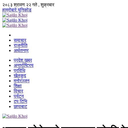
२०८३ श्रावण २२ गते , शुक्रबार
हाम्रोबारे
युनिकोड
समाचार
राजनीति
अर्थतन्त्र
प्रदेश खबर
अन्तर्राष्ट्रिय
प्रविधि
खेलकुद
मनोरञ्जन
शिक्षा
विचार
पर्यटन
टप टिभि
छापाबाट