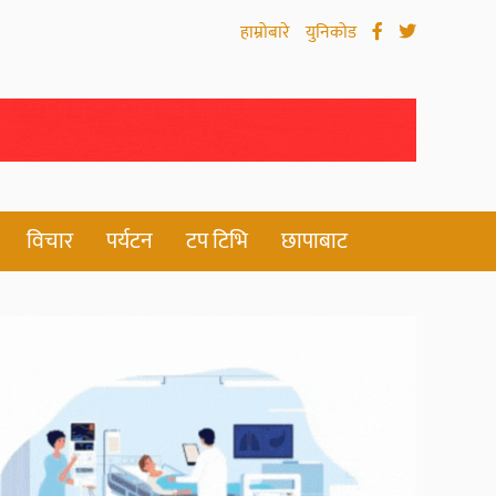
हाम्रोबारे
युनिकोड
विचार
पर्यटन
टप टिभि
छापाबाट