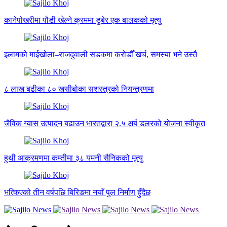
कानेपोखरीमा पौडी खेल्ने क्रममा डुबेर एक बालकको मृत्यु
इलामको माईखोला–राजदुवाली सडकमा करोडौँ खर्च, समस्या भने उस्तै
८ लाख बढीका ८० खसीबोका सशस्त्रको नियन्त्रणमा
जैविक ग्यास उत्पादन बढाउन भारतद्वारा २.५ अर्ब डलरको योजना स्वीकृत
हुथी आक्रमणमा कम्तीमा ३८ यमनी सैनिकको मृत्यु
भत्किएको तीन वर्षपछि बिरिङमा नयाँ पुल निर्माण हुँदैछ