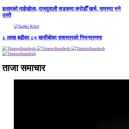
इलामको माईखोला–राजदुवाली सडकमा करोडौँ खर्च, समस्या भने
उस्तै
८ लाख बढीका ८० खसीबोका सशस्त्रको नियन्त्रणमा
ताजा समाचार