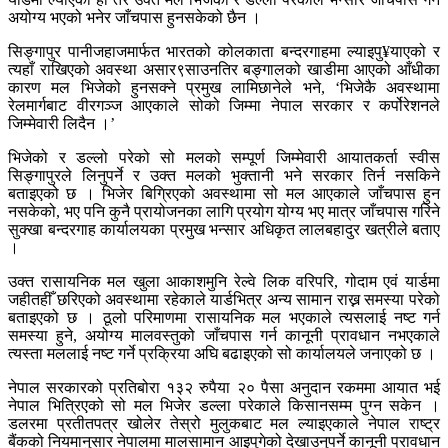
अयोग्य भएको भनेर जाँचपास हुनसकेको छैन ।
सिङ्गापुर पानीजहाजमार्फत भारतको कोलकाता बन्दरगाहमा ल्याइपु¥याएको र
त्यहाँ राखिएको अवस्था असार९साउनतिर बङ्गालको खाडीमा आएको आँधीका
कारण मल भिजेको हुनसक्ने प्रमुख लामिछानेले भने, ‘भिजेकै अवस्थामा
रेलमार्गबाट वीरगञ्ज आएकाले सोको जिम्मा नेपाल सरकार र कर्पोरेशनले
जिम्मेवारी लिदैन ।’
भिजेको र डल्लो परेको सो मलको सम्पूर्ण जिम्मेवारी आयातकर्ता स्वीस
सिङ्गापुरले लिनुपर्ने र उक्त मलको भुक्तानी भने सरकार तिर्न नसकिने
बताइएको छ । भिजेर बिग्रिएको अवस्थामा सो मल आएकाले जाँचपास हुन
नसकेको, भए पनि कुनै प्रायोजनका लागि प्रयोग योग्य भए मात्र जाँचपास गरिने
सुक्खा बन्दरगाह कार्यालयका प्रमुख भन्सार अधिकृत लालबहादुर खत्रीले बताए
।
उक्त रासायनिक मल खुला आकाशमुनि रेल्वे लिक वरिपरि, गोदाम एवं यार्डमा
जहीतहीँ छरिएको अवस्थामा रहेकाले यार्डभित्र अन्य सामान राख्न समस्या परेको
बताइएको छ । ठूलो परिमाणमा रासायनिक मल भएकाले त्यसलाई नष्ट गर्न
समस्या हुने, अयोग्य मालवस्तुको जाँचपास गर्न कानूनी प्रावधान नभएकाले
त्यस्ता मललाई नष्ट गर्ने प्रक्रिया अघि बढाइएको सो कार्यालयले जनाएको छ ।
नेपाल सरकारको प्रतिबोरा १३२ रुपैया २० पैसा अनुदान रकममा आयात भई
नेपाल भित्रिएको सो मल भिजेर डल्ला परेकाले किसानसम्म पुग्न सकेन ।
डलरमा प्रतीतपत्र खोलेर तेस्रो मुलुकबाट मल ल्याइएकाले नेपाल राष्ट्र
बैंकको नियमानुसार नेपालमा मालसामान आइपुगेको देखाउनुपर्ने कानूनी प्रावधान