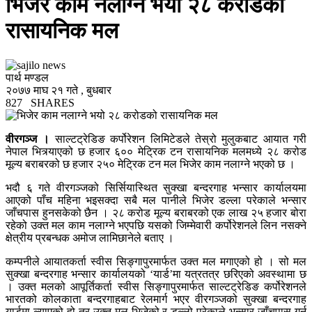
भिजेर काम नलाग्ने भयो २८ करोडको
रासायनिक मल
पार्थ मण्डल
२०७७ माघ २१ गते , बुधबार
827
SHARES
वीरगञ्ज ।
साल्टट्रेडिङ कर्पोरेशन लिमिटेडले तेस्रो मुलुकबाट आयात गरी
नेपाल भित्र्याएको छ हजार ६०० मेट्रिक टन रासायनिक मलमध्ये २८ करोड
मूल्य बराबरको छ हजार २५० मेट्रिक टन मल भिजेर काम नलाग्ने भएको छ ।
भदौ ६ गते वीरगञ्जको सिर्सियास्थित सुक्खा बन्दरगाह भन्सार कार्यालयमा
आएको पाँच महिना भइसक्दा सबै मल पानीले भिजेर डल्ला परेकाले भन्सार
जाँचपास हुनसकेको छैन । २८ करोड मूल्य बराबरको एक लाख २५ हजार बोरा
रहेको उक्त मल काम नलाग्ने भएपछि यसको जिम्मेवारी कर्पोरेशनले लिन नसक्ने
क्षेत्रीय प्रबन्धक अमोज लामिछानेले बताए ।
कम्पनीले आयातकर्ता स्वीस सिङ्गापुरमार्फत उक्त मल मगाएको हो । सो मल
सुक्खा बन्दरगाह भन्सार कार्यालयको ‘यार्ड’मा यत्रतत्र छरिएको अवस्थामा छ
। उक्त मलको आपूर्तिकर्ता स्वीस सिङ्गापुरमार्फत साल्टट्रेडिङ कर्पोरेशनले
भारतको कोलकाता बन्दरगाहबाट रेलमार्ग भएर वीरगञ्जको सुक्खा बन्दरगाह
यार्डमा ल्याएको हो तर उक्त मल भिजेको र डल्लो परेकाले भन्सार जाँचपास गर्न