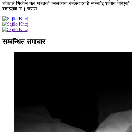
रहेकाले भिजेको मल भारतको कोलकाता बन्दरगाहबाटै नफर्काइ आयात गरिएको
बताइएको छ । रासस
सम्बन्धित समाचार