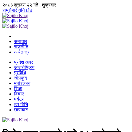
२०८३ श्रावण २२ गते , शुक्रबार
हाम्रोबारे
युनिकोड
समाचार
राजनीति
अर्थतन्त्र
प्रदेश खबर
अन्तर्राष्ट्रिय
प्रविधि
खेलकुद
मनोरञ्जन
शिक्षा
विचार
पर्यटन
टप टिभि
छापाबाट