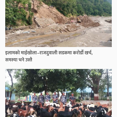
इलामको माईखोला–राजदुवाली सडकमा करोडौँ खर्च,
समस्या भने उस्तै