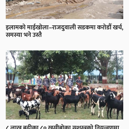
इलामको माईखोला–राजदुवाली सडकमा करोडौँ खर्च,
समस्या भने उस्तै
८ लाख बढीका ८० खसीबोका सशस्त्रको नियन्त्रणमा