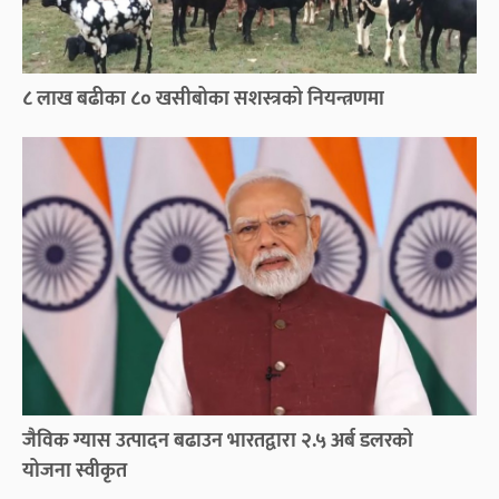
८ लाख बढीका ८० खसीबोका सशस्त्रको नियन्त्रणमा
जैविक ग्यास उत्पादन बढाउन भारतद्वारा २.५ अर्ब डलरको
योजना स्वीकृत