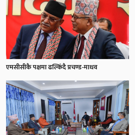
एमसीसीकै पक्षमा ढल्किँदै प्रचण्ड-माधव