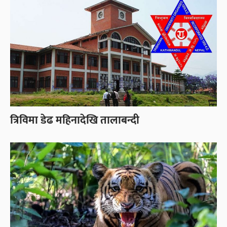
त्रिविमा डेढ महिनादेखि तालाबन्दी