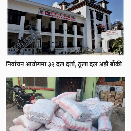
निर्वाचन आयोगमा ३२ दल दर्ता, ठूला दल अझै बाँकी