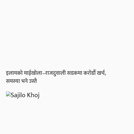
इलामको माईखोला–राजदुवाली सडकमा करोडौँ खर्च,
समस्या भने उस्तै