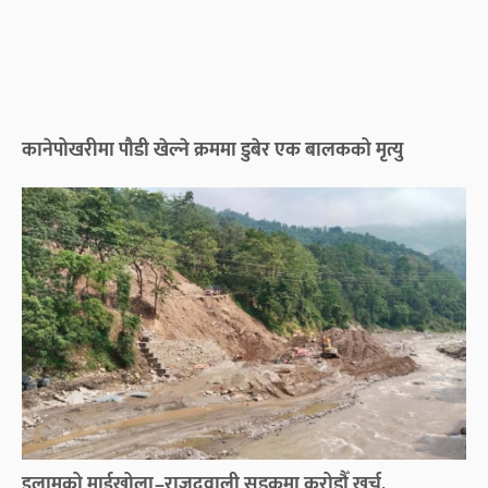
कानेपोखरीमा पौडी खेल्ने क्रममा डुबेर एक बालकको मृत्यु
इलामको माईखोला–राजदुवाली सडकमा करोडौँ खर्च,