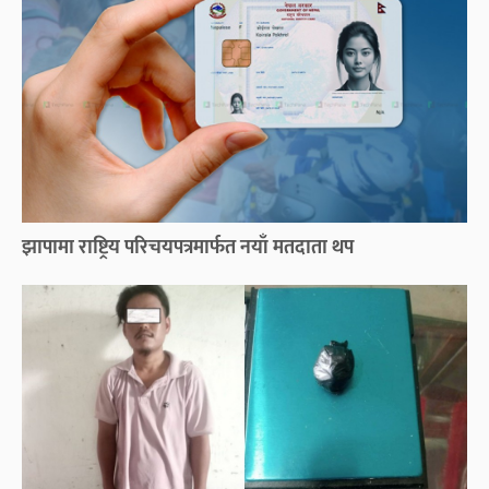
झापामा राष्ट्रिय परिचयपत्रमार्फत नयाँ मतदाता थप