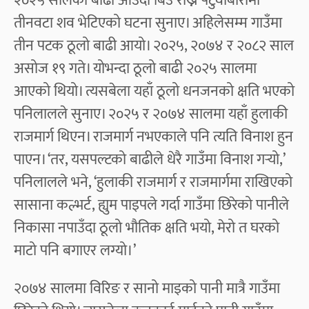
२०२५ सालको बाढी आउँदा बिउ राख्ने पटुवाबारीमा
तीनवटा शव भेटिएको घटना सुनाए। अहिलेसम्म गाउँमा
तीन पटक ठूलो बाढी आयो। २०२५, २०७४ र २०८२ साल
असोज १९ गते। योभन्दा ठूलो बाढी २०२५ सालमा
आएको थियो। त्यसबेला यहाँ ठूलो धनजनको क्षति भएको
पनिलालले सुनाए। २०२५ र २०७४ सालमा यहाँ हुलाकी
राजमार्ग थिएन। राजमार्ग नभएकाले पनि त्यति विनाश हुन
पाएन। ‘तर, यसपल्टको बाढीले धेरै गाउँमा विनाश गर्‍यो,’
पनिलालले भने, ‘हुलाकी राजमार्ग र राजमार्गमा राखिएको
सासाना कल्भर्ट, ह्युम पाइपले गर्दा गाउँमा छिरेको पानीले
निकासा नपाउँदा ठूलो भौतिक क्षति भयो, मेरो त घरको
माटो पनि बगाएर लग्यो।’
२०७४ सालमा विरिङ र सानो माइको पानी मात्रै गाउँमा