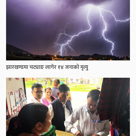
झारखण्डमा चट्याङ लागेर १४ जनाको मृत्यु