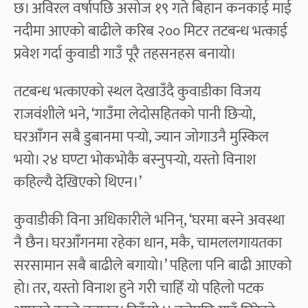
छ। अविरल वर्षापछि असोज १९ गते बिहान कनकाई माई
नदीमा आएको बाढीले करिब २०० मिटर तटबन्ध भत्काई
प्रवेश गर्दा कुवाडी गाउँ पूरै तहसनहस बनायो।
तटबन्ध भत्काएको स्थल देखाउँदै कुवाडीका विजय
राजवंशीले भने, ‘गाउँमा लेदोसहितको पानी छिर्‍यो,
घरआँगन सबै डुबानमा पर्‍यो, ज्यान जोगाउनै मुस्किल
भयो। २४ घण्टा भोकभोकै बस्नुपर्‍यो, यस्तो विनाश
कहिल्यै देखिएको थिएन।’
कुवाडीकी विना अधिकारीले भनिन्, ‘घरमा बस्ने अवस्था
नै छैन। घरआँगनमा रहेका धान, मकै, चामललगायतका
सरसामान सबै बाढीले बगायो।’ पहिला पनि बाढी आएको
हो। तर, यस्तो विनाश हुने गरी चाहिँ यो पहिलो पटक