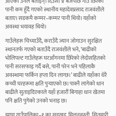
आएको उनले बताइन्। दिउँसो ४ बजेपछि गाउँ छिरेको
पानी कम हुँदै गएको स्थानीय महादेवप्रसाद राजवंशीले
बताए। सडकमै कम्मर–कम्मर पानी थियो। यहाँको
अवस्था भयावह थियो।
गाउँलेहरू चिच्याउँदै, कराउँदै ज्यान जोगाउन सुरक्षित
स्थानतर्फ गएको बताउँदै राजवंशीले भने, ‘बाढीको
भोलिपल्ट गाउँलेहरू घरआँगनमा छिरेको लेदोसहितको
पानी सरसफाइ गर्दै बसे, पानी परेन भने पहिलाकै
अवस्थामा फर्किन हप्ता दिन लाग्छ।’ बाढीले यहाँका धेरै
कच्ची घरहरूमा क्षति पुर्‍याएको छ। पाक्नै लागेको धान
बाढीले सुताइदिएकाले यहाँ हजारौं बिगाहा धान खेतमा
पनि क्षति पुगेको उनको भनाइ छ।
झापा गाउँपालिका–१ का सुडुखुट्टु, मिलनवस्ती, सितुमारी,