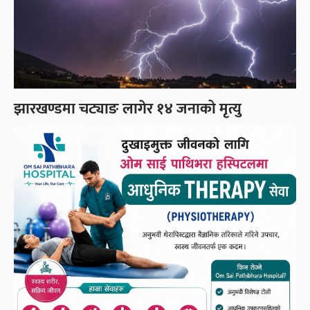
झारखण्डमा चट्याङ लागेर १४ जनाको मृत्यु