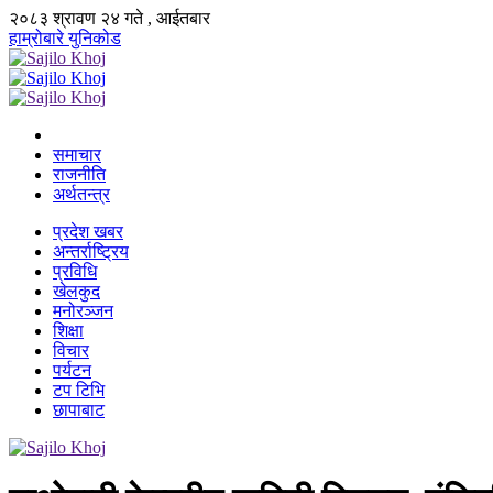
२०८३ श्रावण २४ गते , आईतबार
हाम्रोबारे
युनिकोड
समाचार
राजनीति
अर्थतन्त्र
प्रदेश खबर
अन्तर्राष्ट्रिय
प्रविधि
खेलकुद
मनोरञ्जन
शिक्षा
विचार
पर्यटन
टप टिभि
छापाबाट