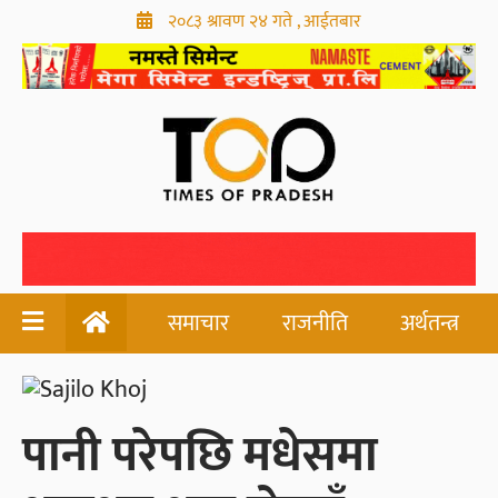
२०८३ श्रावण २४ गते , आईतबार
समाचार
राजनीति
अर्थतन्त्र
पानी परेपछि मधेसमा