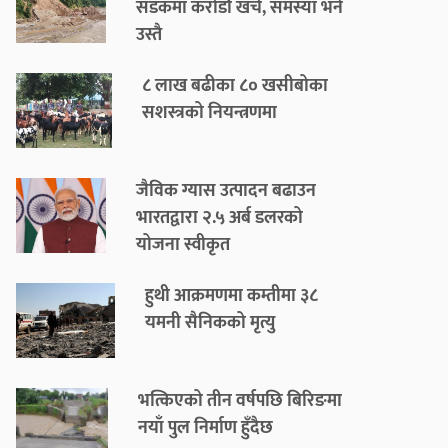
सडकमा करोडौँ खर्च, समस्या भने
उस्तै
८ लाख बढीका ८० खसीबोका
सशस्त्रको नियन्त्रणमा
जैविक ग्यास उत्पादन बढाउन
भारतद्वारा २.५ अर्ब डलरको
योजना स्वीकृत
हुथी आक्रमणमा कम्तीमा ३८
यमनी सैनिकको मृत्यु
भत्किएको तीन वर्षपछि बिरिङमा
नयाँ पुल निर्माण हुँदैछ