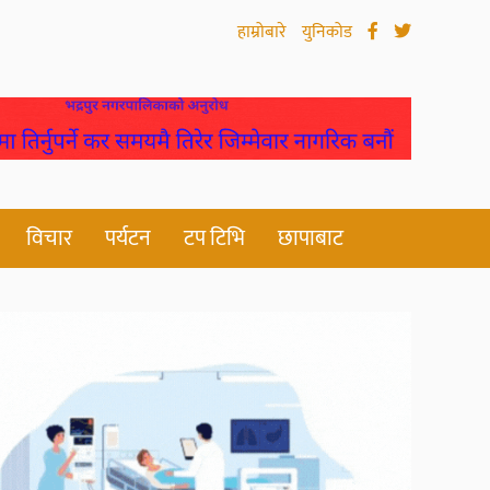
हाम्रोबारे
युनिकोड
विचार
पर्यटन
टप टिभि
छापाबाट