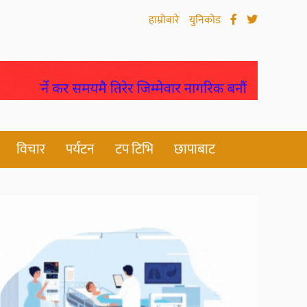
हाम्रोबारे
युनिकोड
विचार
पर्यटन
टप टिभि
छापाबाट