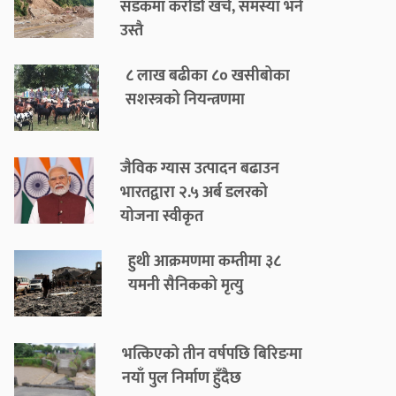
सडकमा करोडौँ खर्च, समस्या भने
उस्तै
८ लाख बढीका ८० खसीबोका
सशस्त्रको नियन्त्रणमा
जैविक ग्यास उत्पादन बढाउन
भारतद्वारा २.५ अर्ब डलरको
योजना स्वीकृत
हुथी आक्रमणमा कम्तीमा ३८
यमनी सैनिकको मृत्यु
भत्किएको तीन वर्षपछि बिरिङमा
नयाँ पुल निर्माण हुँदैछ