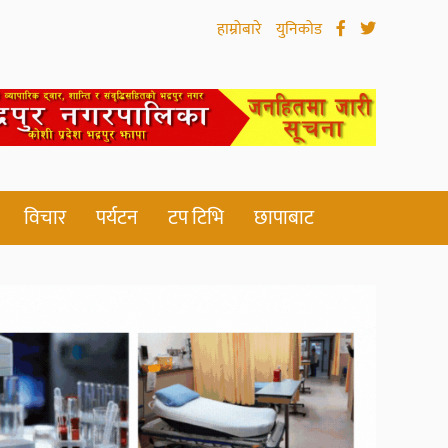
हाम्रोबारे
युनिकोड
विचार
पर्यटन
टप टिभि
छापाबाट