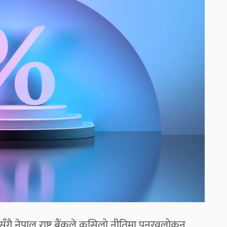
सँगै नेपाल राष्ट्र बैंकले कसिलो नीतिमा पुनरवलोकन