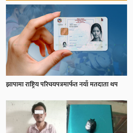
झापामा राष्ट्रिय परिचयपत्रमार्फत नयाँ मतदाता थप