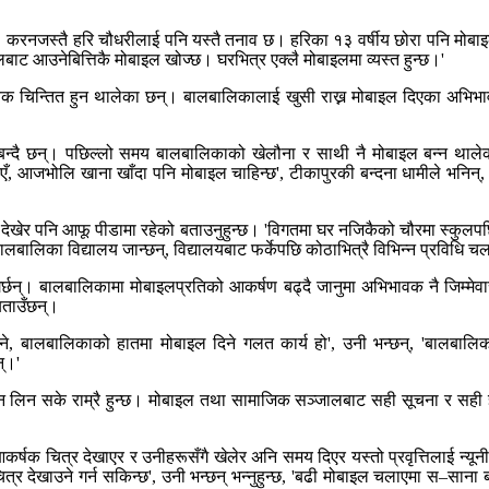
नजस्तै हरि चौधरीलाई पनि यस्तै तनाव छ। हरिका १३ वर्षीय छोरा पनि मोबाइलमा ब
ुलबाट आउनेबित्तिकै मोबाइल खोज्छ। घरभित्र एक्लै मोबाइलमा व्यस्त हुन्छ।'
वक चिन्तित हुन थालेका छन्। बालबालिकालाई खुसी राख्न मोबाइल दिएका अभि
बन्दै छन्। पछिल्लो समय बालबालिकाको खेलौना र साथी नै मोबाइल बन्न थाल
ँ, आजभोलि खाना खाँदा पनि मोबाइल चाहिन्छ', टीकापुरकी बन्दना धामीले भनिन्, 
ा देखेर पनि आफू पीडामा रहेको बताउनुहुन्छ। 'विगतमा घर नजिकैको चौरमा स्कु
बालिका विद्यालय जान्छन्, विद्यालयबाट फर्केपछि कोठाभित्रै विभिन्न प्रविधि च
त गर्छन्। बालबालिकामा मोबाइलप्रतिको आकर्षण बढ्दै जानुमा अभिभावक नै जि
ताउँछन्।
, बालबालिकाको हातमा मोबाइल दिने गलत कार्य हो', उनी भन्छन्, 'बालबालिका
्।'
्ञान लिन सके राम्रै हुन्छ। मोबाइल तथा सामाजिक सञ्जालबाट सही सूचना र सही
्षक चित्र देखाएर र उनीहरूसँगै खेलेर अनि समय दिएर यस्तो प्रवृत्तिलाई न्य
त्र देखाउने गर्न सकिन्छ', उनी भन्छन् भन्नुहुन्छ, 'बढी मोबाइल चलाएमा स–साना