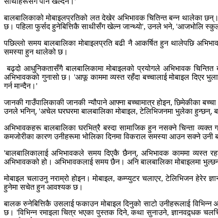
साथीहरूसँग पनि खेल्दैन।'
बालबालिकाको मोबाइलप्रतिको लत देखेर अभिभावक चितिन्त बन्न थालेका छन्। कर
छ। पहिला फुर्सद हुनेबित्तिकै साथीसँग खेल्न जान्थ्यो', उनले भने, 'आजभोलि स्क
पछिल्लो समय बालबालिका मोबाइलप्रति बढी नै आकर्षित हुन थालेपछि अभिभा
समस्या हुन थालेको छ।
बढ्दो आधुनिकतासँगै बालबालिकामा मोबाइलको प्रयोगले अभिभावक चिन्तित 
अभिभावकको गुनासो छ। 'आफू काममा व्यस्त रहँदा बच्चालाई मोबाइल दिएर भुलाए
गर्न मान्दैन।'
जानकी गाउँपालिकाकी जानकी न्यौपाने आफ्ना बच्चामात्र होइन, छिमेकीका बच्च
उनले भनिन्, 'अचेल घरघरमा बालबालिका मोबाइल, टेलिभिजनमा भुलेका हुन्छन्, बाल
अभिभावकहरू बालबालिका घरभित्रै बस्दा सामाजिक हुन नसक्ने चिन्ता व्यक्
कमजोरीका कारण उनीहरूमा भोलिका दिनमा विकराल समस्या आउन सक्ने उनी ब
'बालबालिकालाई अभिभावकले समय दिएकै छैनन्, अभिभावक काममा व्यस्त रहने
अभिभावकको हो। अभिभावकलाई समय छैन। अनि बालबालिका मोबाइलमा भुल्छन
मोबाइल चलाउनु नराम्रो होइन। मोबाइल, कम्प्युटर चलाएर, टेलिभिजन हेरेर ज
हुनेमा सचेत हुन आवश्यक छ।
बालक रुनेबित्तिकै उसलाई फकाउन मोबाइल दिनुको साटो उनीहरूलाई विभिन्न आकर
छ। 'विभिन्न रमाइला चित्र भएका पुस्तक दिने, कथा सुनाउने, ज्ञानवद्र्धक चलचि