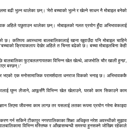
ढी भुल्न थालेका छन्। 'मेरो बच्चाको भुल्ने र खेल्ने साधन नै मोबाइल बनेको
भावक अहिले पछुताउन थालेका छन्। मोबाइलको गलत प्रयोग हुँदा अभिभावकलाई
ेको छ। कतिपय अवस्थामा बालबालिकालाई खाना खुवाउँदा पनि मोबाइल चाहिने
'बच्चाको क्रियाकलाप देखेर अहिले त चिन्ता बढेको छ। बच्चा मोबाइलबिना केही
लपछि बालबालिका फुटबललगायतका विभिन्न खेल खेल्थे, आजभोलि चौर खाली हुन्छ',
लाएर बस्छन्।'
म्मेवार भएको एक मनोसामाजिक परामर्शदाता धनराज विकको भनाइ छ। अभिभावककै
लाई घुम्न लैजाने, आफूसँगै विभिन्न खेल खेलाउने, घरको काम सिकाउने काम
 ज्ञान लिएमा जीवनमा काम लाग्छ तर यसलाई लतका रूपमा प्रयोग गरेमा बेफाइदा
ूनीकरण गर्न सकिने टीकापुर नगरपालिकाका शिक्षा अधिकृत नरेश अवस्थीको सुझाव
 बालबालिकामा विभिन्न मस्तिष्क र आँखासम्बन्धी समस्या हुनसक्ने जोखिम रहेकाले