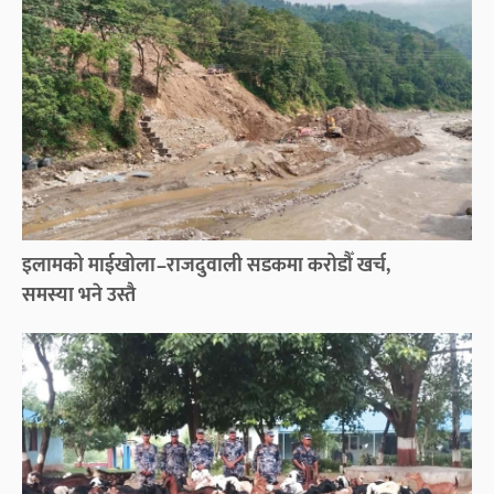
इलामको माईखोला–राजदुवाली सडकमा करोडौँ खर्च,
समस्या भने उस्तै