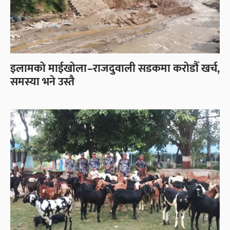
इलामको माईखोला–राजदुवाली सडकमा करोडौँ खर्च,
समस्या भने उस्तै