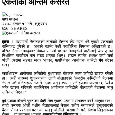
एकताको अन्तिम कसरत
पार्थ मण्डल
२०७८ असार १८ गते , शुक्रबार
656
SHARES
झापा ।
मध्यमार्गी नेताहरूको हप्तौंको मेहनत खेर गएन भने एमाले एकताको
सन्निकट पुगेको छ। अबको मतभेद केही प्राविधिक विषयमा अल्झिएको छ।
वरिष्ठ नेता माधवकुमार नेपाल र उनी पक्षधर नेताहरूले पार्टीलाई जेठ २ को
स्थितिमा फर्काउन माग राख्दै आएका थिए। अडान त्यागेर अध्यक्ष केपी शर्मा
ओली त्यसमा सहमत मात्र भएनन्, महाधिवेशन आयोजक कमिटी भंग गरेका
छन्।
महाधिवेशन आयोजक कमिटीकै बुधबारको बैठकले उक्त कमिटी खारेज गरेको
हो। त्यही क्रममा शुक्रबारका लागि बोलाइएको केन्द्रीय कमिटीको बैठकमा
नेपाल पक्षीय नेताहरू नजाने भएका छन्। त्यसमा उनीहरूको धारणा छ, ‘अवैध
भनेर खारेज गरिएको महाधिवेशन आयोजक कमिटीले बोलाएको बैठकमा जानु
उचित ठानिएन।’
दुवै पक्षका दोस्रो पुस्ताका केही नेता एकता पहलमा लगातार बस्दै आएका छन्।
त्यही क्रममा ओली पक्षीय नेताहरूलाई नेपाल पक्षीय नेताहरूले शुक्रबारको
बैठक रोक्न प्रस्ताव पठाएका छन्। ओलीले त्यसमा के गर्ने, निर्णय लिइसकेका
छैनन्। यो समाचार आजको
अन्नपूर्ण पोस्ट् दैनिकमा छ ।