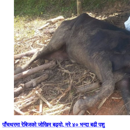
पाँचथरमा रेबिजको जोखिम बढ्यो, मरे ४० भन्दा बढी पशु