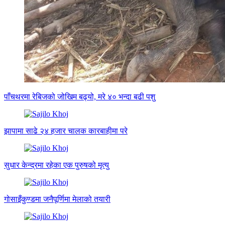
पाँचथरमा रेबिजको जोखिम बढ्यो, मरे ४० भन्दा बढी पशु
झापामा साढे २४ हजार चालक कारबाहीमा परे
सुधार केन्द्रमा रहेका एक पुरुषको मृत्यु
गोसाइँकुण्डमा जनैपूर्णिमा मेलाको तयारी