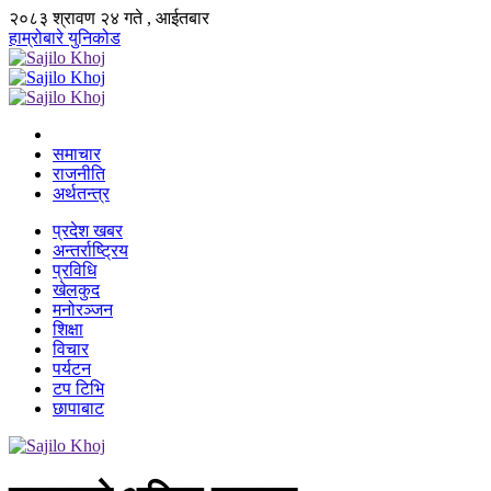
२०८३ श्रावण २४ गते , आईतबार
हाम्रोबारे
युनिकोड
समाचार
राजनीति
अर्थतन्त्र
प्रदेश खबर
अन्तर्राष्ट्रिय
प्रविधि
खेलकुद
मनोरञ्जन
शिक्षा
विचार
पर्यटन
टप टिभि
छापाबाट