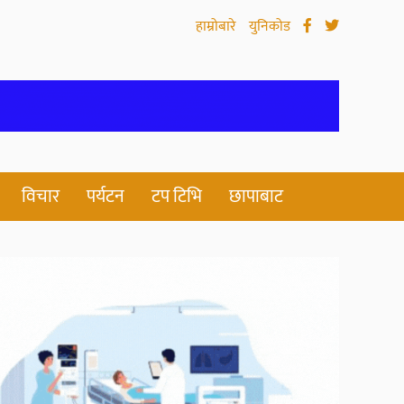
हाम्रोबारे
युनिकोड
विचार
पर्यटन
टप टिभि
छापाबाट