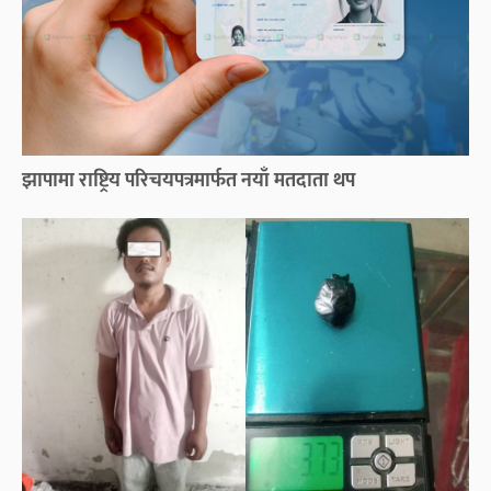
झापामा राष्ट्रिय परिचयपत्रमार्फत नयाँ मतदाता थप