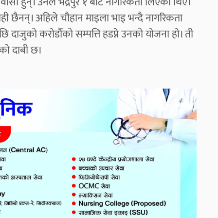
निवासी हुन्। उनले भद्रपुर १ बाट नागरिकता लिएका थिए।
ी छैनन्। अहिले चौहान माइला भाइ भन्दै नागरिकता
दाजुको करोडौँको सम्पत्ति हडप्ने उनको योजना हो। ती
तको दाबी छ।