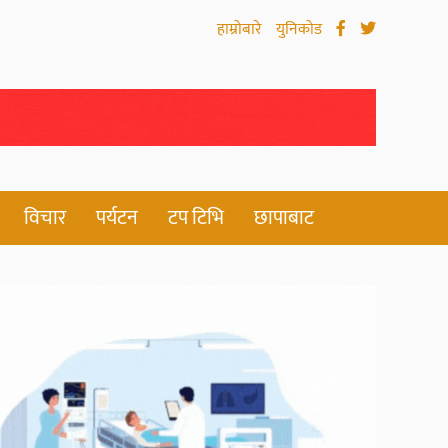
हाम्रोबारे
युनिकोड
विचार
पर्यटन
टप टिभि
छापाबाट