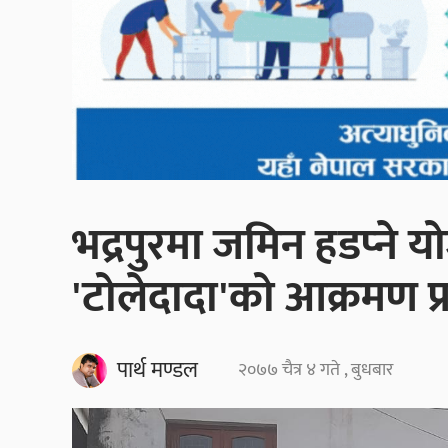
भद्रपुरमा जमिन हडप्‍ने य
'टोलेदादा'को आक्रमण प
पार्थ मण्डल
२०७७ चैत्र ४ गते , बुधबार