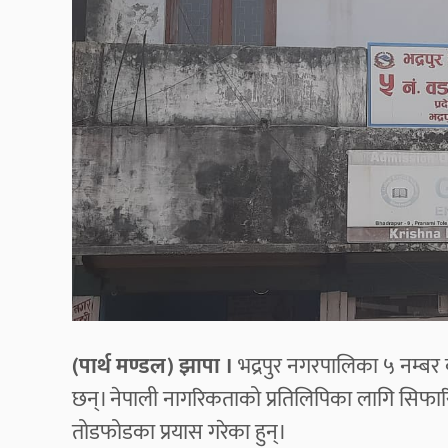
(पार्थ मण्डल) झापा ।
भद्रपुर नगरपालिका ५ नम्बर 
छन्। नेपाली नागरिकताको प्रतिलिपिका लागि सिफारिस
तोडफोडका प्रयास गरेका हुन्।