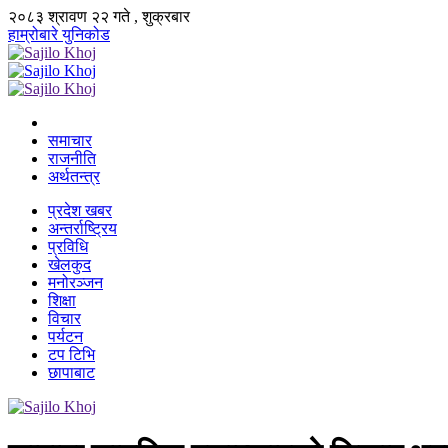
२०८३ श्रावण २२ गते , शुक्रबार
हाम्रोबारे
युनिकोड
समाचार
राजनीति
अर्थतन्त्र
प्रदेश खबर
अन्तर्राष्ट्रिय
प्रविधि
खेलकुद
मनोरञ्जन
शिक्षा
विचार
पर्यटन
टप टिभि
छापाबाट