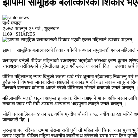
झापामा सामूहिक बलात्कारको शिकार भ
पार्थ मण्डल
२०७७ फाल्गुन २१ गते , शुक्रबार
1169
SHARES
झापा । सामूहिक बलात्कारको शिकार वनेकी सन्थाल समुदायकी एकल महिलाले उ
बलात्कृत बनेकी पीडित महिलाको रक्तश्राव भइरहेको संरक्षक कृष्ण कुमार श्र
रक्तश्राव नरोकिएको श्रीमतीलाइ उदृत गर्दै उनले जानकारी दिए । उपचार खर्च 
पीडित महिलालाइ न्याय दिनुको सट्टा खर्च गरेर थुनामा रहेकालाइ निकाल्नु पर्
हुदैछ भन्ने विषयमा जानकारीमा नआएको कनकाइ ५ की वडा सदस्य जानुका सिव
जिस्कने बारम्बार कोठामा आउने गरेको पीडितका छोराले बताएको उनले जनाइन्
महिलामाथि भएको घट्ना आफुलाइ जानकारीमा नआएको मानव अधिकारका लागि महिल
तत्काल उद्दार गरी मेची अञ्चल अस्पताल भद्रपुरमा ल्याइने उनले बताइन् ।
सोही नगरपालिका– ४ का २८ वर्षीय प्रदीप चौधरी र ५८ वर्षीय कान्छा भनिने शर
जानकारी दिए ।
सुरुङ्गा बजारस्थित टप्पुमा डेरामा राती पुगी ती महिलासँग चिनजानका पुरुष भ
फरार भएपछि पीडित महिला स्थानीय काशीनाथ श्रेष्ठको घरमा शरण लिन पुगेकी थिइन