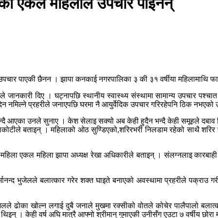
एकी एकल महिलाले उपचार पाइनन्
पचार पाएकी छैनन । झापा कनकाई नगरपालिका ३ की ३१ वर्षीया महिलामाथि फागु
ेष्ठले जानकारी दिए । घट्नापछि स्थानीय स्वास्थ्य संस्थामा सामान्य उपचार पश
दिन नमिल्ने प्रहरीले जनाएपछि घरमा नै आयुर्वेदिक उपचार गरिरहेपनि ठिक नभएक
छ भन्दै आएका उनले सुनाए । केश सेलाइ सक्यो अब केही हुदैन भन्दै केही समूहले 
ाकोटीले बताइन् । महिलाको ओठ सुण्डिएको,शरिरभरी निलडाम रहेको साथै शरिर 
 ।
ा एकल महिला झापा अध्यक्ष रेखा अधिकारीले बताइन् । संलग्नलाइ कारबाही र प
्मानन्द भुजेलले बलात्कार गरेर शक्त घाइते बनाएको अवस्थामा प्रहरीले पक्राउ
ुजेलले ढोका खोल्न लगाई दुबै जनाले मुखमा रक्सीको वोतले कोचेर पालैपालो बलात
् । केही वर्ष अघि मात्रै आफ्नो श्रीमान् गुमाएकी उनीसँग एउटा ७ वर्षीय छोरा म