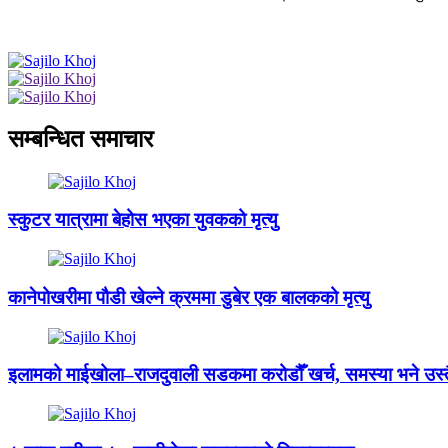
सम्बन्धित समाचार
स्कुटर यात्रामा बेहोस भएका युवकको मृत्यु
कानेपोखरीमा पौडी खेल्ने क्रममा डुबेर एक बालकको मृत्यु
इलामको माईखोला–राजदुवाली सडकमा करोडौँ खर्च, समस्या भने उस्त