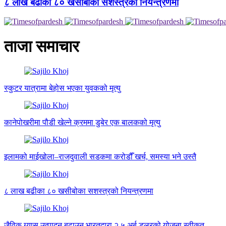
८ लाख बढीका ८० खसीबोका सशस्त्रको नियन्त्रणमा
ताजा समाचार
स्कुटर यात्रामा बेहोस भएका युवकको मृत्यु
कानेपोखरीमा पौडी खेल्ने क्रममा डुबेर एक बालकको मृत्यु
इलामको माईखोला–राजदुवाली सडकमा करोडौँ खर्च, समस्या भने उस्तै
८ लाख बढीका ८० खसीबोका सशस्त्रको नियन्त्रणमा
जैविक ग्यास उत्पादन बढाउन भारतद्वारा २.५ अर्ब डलरको योजना स्वीकृत