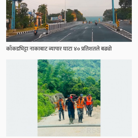
काँकडभिट्टा नाकाबाट व्यापार घाटा ४० प्रतिशतले बढ्यो