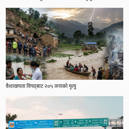
वैशाखयता विपद्‌बाट २०५ जनाको मृत्यु