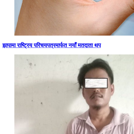
झापामा राष्ट्रिय परिचयपत्रमार्फत नयाँ मतदाता थप