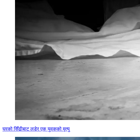
घरको सिँढीबाट लडेर एक युवकको मृत्यु