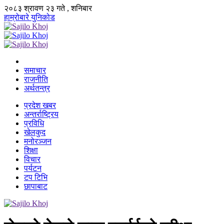
२०८३ श्रावण २३ गते , शनिबार
हाम्रोबारे
युनिकोड
समाचार
राजनीति
अर्थतन्त्र
प्रदेश खबर
अन्तर्राष्ट्रिय
प्रविधि
खेलकुद
मनोरञ्जन
शिक्षा
विचार
पर्यटन
टप टिभि
छापाबाट