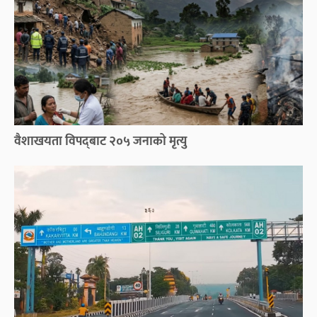
वैशाखयता विपद्‌बाट २०५ जनाको मृत्यु