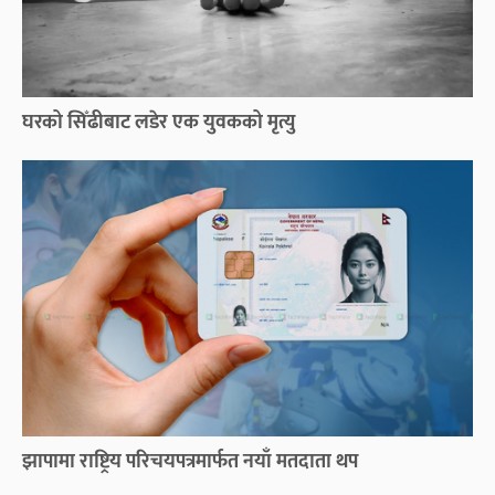
घरको सिँढीबाट लडेर एक युवकको मृत्यु
झापामा राष्ट्रिय परिचयपत्रमार्फत नयाँ मतदाता थप