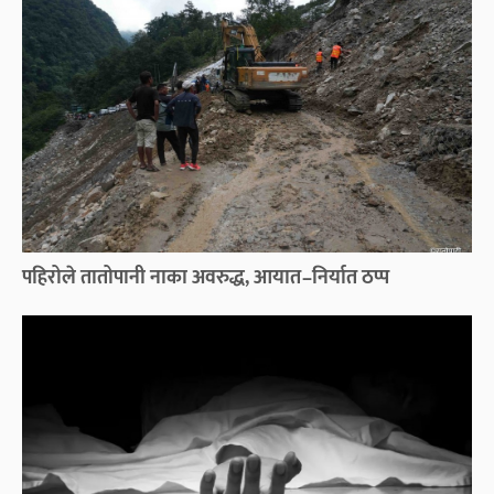
पहिरोले तातोपानी नाका अवरुद्ध, आयात–निर्यात ठप्प