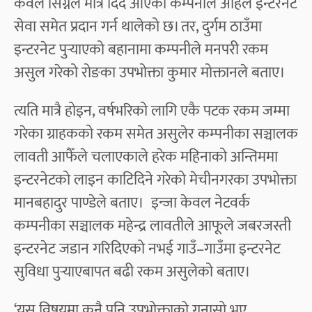
केवल सिग्नल मात्रै दिँदै आएको कम्पनीले अहिले इन्टरनेट
सेवा समेत प्रदान गर्न थालेको छ। तर, दुर्गम ठाउँमा
इन्टरनेट पुर्‍याएको बहानामा कम्पनीले मनपरी रकम
असुल गरेको रोङका उपभोक्ता कुमार मोक्तानले बताए।
त्यति मात्रै होइन, वर्षभरिको लागि एकै पटक रकम जम्मा
गरेका ग्राहकको रकम समेत असुलेर कम्पनीका सञ्चालक
लावती आफैँले चलाएकाले हरेक महिनाको अन्तिममा
इन्टरनेटको लाइन काटिदिने गरेको मेचीनगरका उपभोक्ता
मानबहादुर पाण्डेले बताए। इन्जा केवल नेटवर्क
कम्पनीका सञ्चालक महेन्द्र लावतीले आफूले जबरजस्ती
इन्टरनेट जडान गरिदिएको नभई गाउँ–गाउँमा इन्टरनेट
सुविधा पुर्‍याएबापत बढी रकम असुलेको बताए।
‘यस विषयमा कुनै पनि उपभोक्ताको गुनासो भए