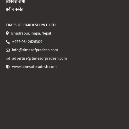
आकाश शर्मा
प्रदीप बस्नेत
TIMES OF PARDESH PVT. LTD.
Bhadrapur, Jhapa, Nepal
+977-9842626309
info@timesofpradesh.com
advertise@timesofpradesh.com
www.timesofpradesh.com