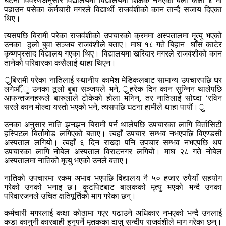
घटना विवरणअनुसार विद्यालयमा विद्यालयमा शिक्षक नभएका बेला कक्षा ४ मा
पढाउन पसेका कर्मचारी मगरले विद्यार्थी राजवंशीको कान तान्दै सजाय दिएका
थिए।
त्यसपछि बिरामी परेका राजवंशीको उपचारको क्रममा अस्पतालमा मृत्यु भएको
उनका ठुलो बुवा सञ्जय राजवंशीले बताए। माघ १८ गते बिहान घाँस काटेर
कृष्णप्रसाद विद्यालय गएका थिए। विद्यालयमा खरिदार मगरले राजवंशीको कान
तानेको परिवारका कसैलाई थाहा थिएन।
ुबिरामी परेका नातिलाई स्थानीय कामेश मेडिकलबाट सामान्य उपचारपछि घर
लगेऔँ,ु उनका ठूलो बुबा सञ्जयले भने, ुहरेक दिन कान सुन्निन थालेपछि
आफन्तजनहरूले बारुलाले टोकेको होला भनिन्, तर नातिलाई सोध्दा ‘रविन
सरले कान मोल्दा यस्तो भएको भने, त्यसपछि घटना हामीले थाहा पायौं।ु
उनका अनुसार नाति झनझन बिरामी पर्न थालेपछि उपचारका लागि विर्तासिटी
हस्पिटल बिर्तामोड लगिएको बताए। त्यहाँ उपचार सम्भव नभएपछि विएण्डसी
अस्पताल लगियो। त्यहाँ ६ दिन राख्दा पनि उपचार सम्भव नभएपछि थप
उपचारका लागि नोबेल अस्पताल विराटनगर लगियो। माघ २८ गते नोबेल
अस्पतालमा नातिको मृत्यु भएको उनले बताए।
नातिको उपचारमा रकम अभाव भएपछि विद्यालय नै ५० हजार रुपैयाँ सहयोग
गरेको उनको भनाइ छ। कुटपिटबाट बालकको मृत्यु भएको भन्दै उनका
परिवारजनले उचित क्षतिपूर्तिको माग गरेका छन्।
कर्मचारी मगरलाई कक्षा कोठामा गएर पढाउने अधिकार नभएको भन्दै उनलाई
कडा कानुनी कारबाही हुनुपर्ने मृतकका दाजु सन्दीप राजवंशीले माग गरेका छन्।