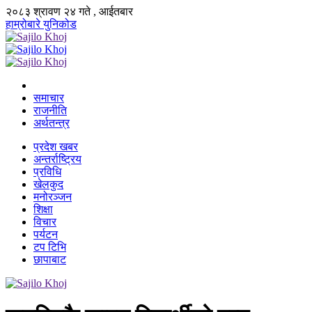
२०८३ श्रावण २४ गते , आईतबार
हाम्रोबारे
युनिकोड
समाचार
राजनीति
अर्थतन्त्र
प्रदेश खबर
अन्तर्राष्ट्रिय
प्रविधि
खेलकुद
मनोरञ्जन
शिक्षा
विचार
पर्यटन
टप टिभि
छापाबाट