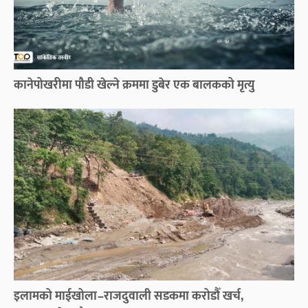
कानेपोखरीमा पौडी खेल्ने क्रममा डुबेर एक बालकको मृत्यु
इलामको माईखोला–राजदुवाली सडकमा करोडौँ खर्च,