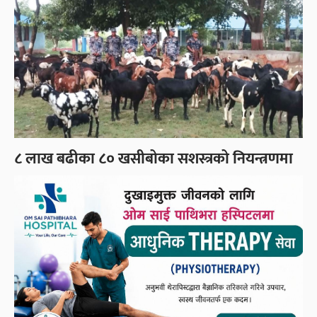
८ लाख बढीका ८० खसीबोका सशस्त्रको नियन्त्रणमा