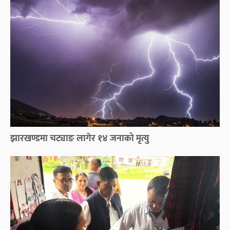
झारखण्डमा चट्याङ लागेर १४ जनाको मृत्यु