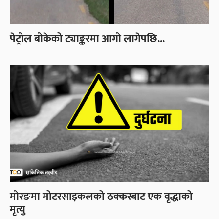
पेट्रोल बोकेको ट्याङ्करमा आगो लागेपछि...
मोरङमा मोटरसाइकलको ठक्करबाट एक वृद्धाको
मृत्यु