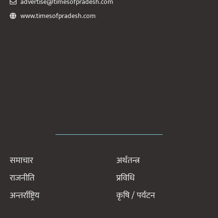
advertise@timesofpradesh.com
www.timesofpradesh.com
समाचार
अर्थतन्त्र
राजनीति
प्रविधि
अन्तर्राष्ट्रिय
कृषि / पर्यटन